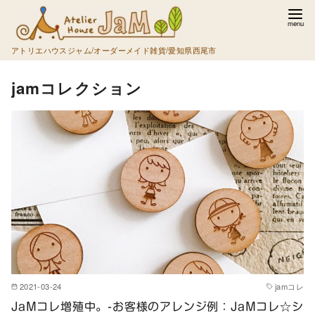
コ
ン
テ
アトリエハウスジャム/オーダーメイド雑貨/愛知県西尾市
ン
jamコレクション
ツ
へ
移
動
2021-03-24
jamコレ
JaMコレ増殖中。-お客様のアレンジ例：JaMコレ☆シ