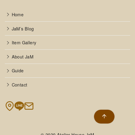
Home
JaM’s Blog
Item Gallery
About JaM
Guide
Contact
© 2020
Atelier House JaM