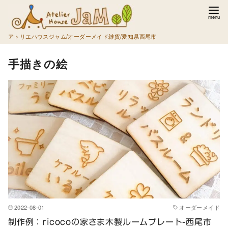
コ
ン
テ
アトリエハウスジャム/オーダーメイド雑貨/愛知県西尾市
ン
手描きの絵
ツ
へ
移
動
2022-08-01
オーダーメイド
制作例：ricocoの家さま木製ルームプレート-西尾市