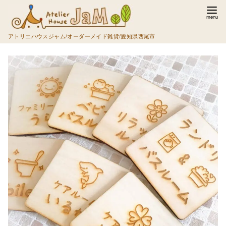
コ
ン
テ
アトリエハウスジャム/オーダーメイド雑貨/愛知県西尾市
ン
ツ
へ
移
動