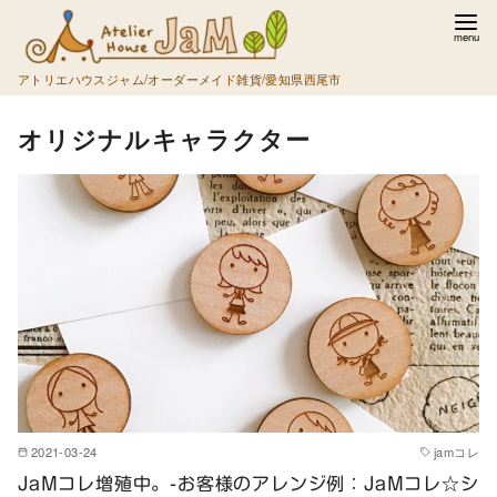
コ
ン
テ
アトリエハウスジャム/オーダーメイド雑貨/愛知県西尾市
ン
オリジナルキャラクター
ツ
へ
移
動
2021-03-24
jamコレ
JaMコレ増殖中。-お客様のアレンジ例：JaMコレ☆シ