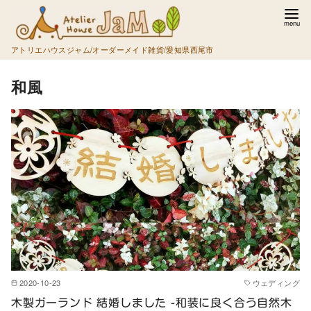
コ
ン
テ
アトリエハウスジャム/オーダーメイド雑貨/愛知県西尾市
ン
和風
ツ
へ
移
動
2020-10-23
ウェディング
木製ガーランド 結婚しました -和装に良く合う自然木