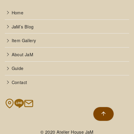
Home
JaM’s Blog
Item Gallery
About JaM
Guide
Contact
© 2020
Atelier House JaM