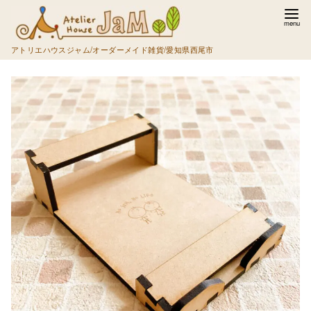
コ
ン
テ
アトリエハウスジャム/オーダーメイド雑貨/愛知県西尾市
ン
ツ
へ
移
動