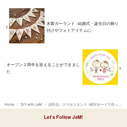
木製ガーランド -結婚式・誕生日の飾り
付けやフォトアイテムに-
オープン２周年を迎えることができまし
た
Home
DIY with JaM
試作品：スマホスタンド -MDFボードで作ってみました-
Let’s Follow JaM!