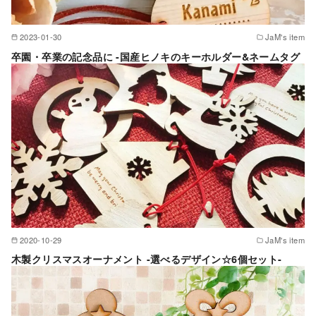
2023-01-30
JaM's item
卒園・卒業の記念品に -国産ヒノキのキーホルダー&ネームタグ
2020-10-29
JaM's item
木製クリスマスオーナメント -選べるデザイン☆6個セット-