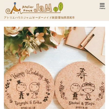
コ
ン
テ
アトリエハウスジャム/オーダーメイド雑貨/愛知県西尾市
ン
ツ
へ
移
動