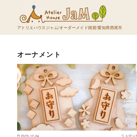
コ
ン
テ
アトリエハウスジャム/オーダーメイド雑貨/愛知県西尾市
ン
ツ
へ
オーナメント
移
動
2023-12-04
お守り