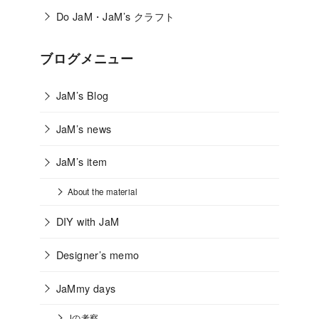
Do JaM・JaM’s クラフト
ブログメニュー
JaM’s Blog
JaM’s news
JaM’s item
About the material
DIY with JaM
Designer’s memo
JaMmy days
Jの考察