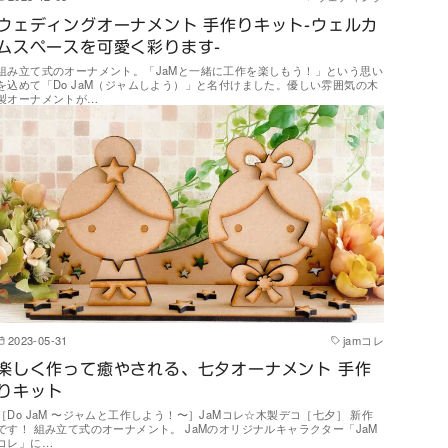
ウェディングオーナメント 手作りキット-ウェルカ
ムスペースを可愛く彩ります-
組み立て式のオーナメント。「JaMと一緒に工作を楽しもう！」という思い
を込めて「Do JaM（ジャムしよう）」と名付けました。優しい雰囲気の木
製オーナメントが…
2023-05-31
jamコレ
楽しく作って癒やされる、七夕オーナメント 手作
りキット
［Do JaM 〜ジャムと工作しよう！〜］JaMコレ☆木製デコ［七夕］ 新作
です！ 組み立て式のオーナメント。 JaMのオリジナルキャラクター「JaM
コレ」に…