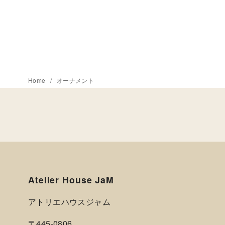
Home
オーナメント
Atelier House JaM
アトリエハウスジャム
〒445-0806