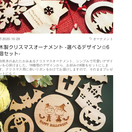
2020-10-29
オーナメント
木製クリスマスオーナメント -選べるデザイン☆6
個セット-
自然木のあたたかみあるクリスマスオーナメント。シンプルで可愛いデザイ
ンを心掛けました。16種類のデザインから、お好みの6個をセットにしま
す。クリスマス用に赤いリボンをかけてお届けしますので、そのままプレゼ
ントにも！