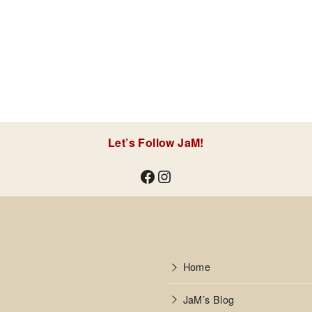
Let’s Follow JaM!
Facebook
Instagram
Home
JaM’s Blog