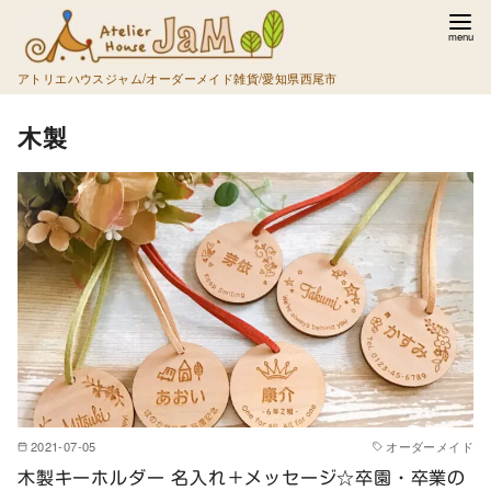
コ
ン
テ
アトリエハウスジャム/オーダーメイド雑貨/愛知県西尾市
ン
木製
ツ
へ
移
動
2021-07-05
オーダーメイド
木製キーホルダー 名入れ＋メッセージ☆卒園・卒業の