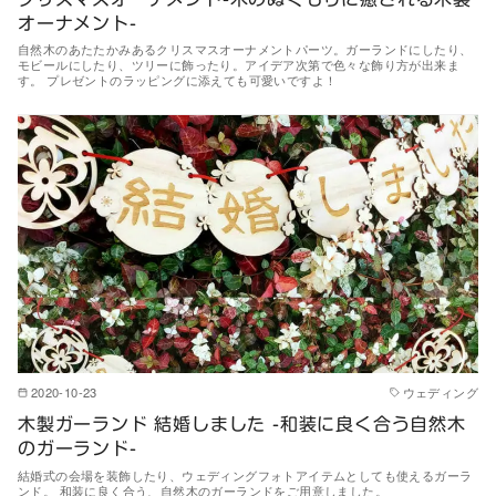
オーナメント-
自然木のあたたかみあるクリスマスオーナメントパーツ。ガーランドにしたり、
モビールにしたり、ツリーに飾ったり。アイデア次第で色々な飾り方が出来ま
す。 プレゼントのラッピングに添えても可愛いですよ！
2020-10-23
ウェディング
木製ガーランド 結婚しました -和装に良く合う自然木
のガーランド-
結婚式の会場を装飾したり、ウェディングフォトアイテムとしても使えるガーラ
ンド。 和装に良く合う、自然木のガーランドをご用意しました。